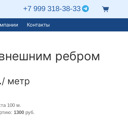
+7 999 318-38-33
омпании
Контакты
 внешним ребром
.
/ метр
та 100 м.
артию:
1300
руб.