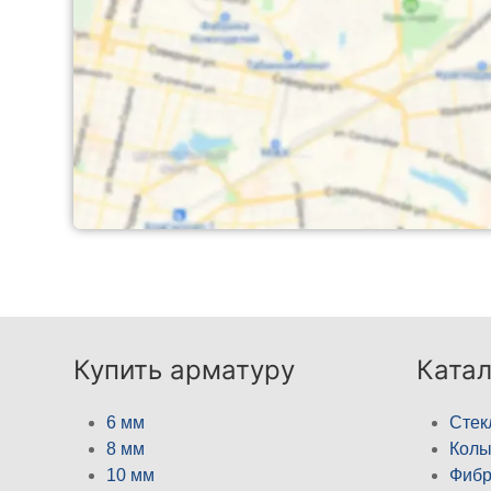
Купить арматуру
Катал
6 мм
Стек
8 мм
Кол
10 мм
Фибр