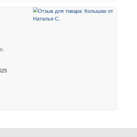
о.
025