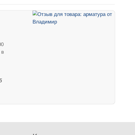
00
 в
5