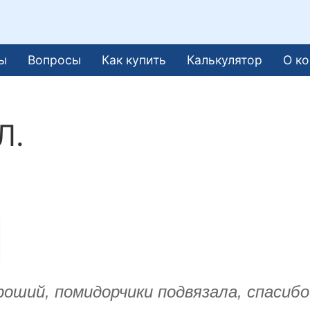
ы
Вопросы
Как купить
Калькулятор
О к
Л.
роший, помидорчики подвязала, спасибо