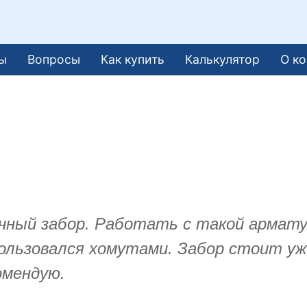
ы
Вопросы
Как купить
Калькулятор
О к
чный забор. Работать с такой арматур
 пользовался хомутами. Забор стоит у
омендую.