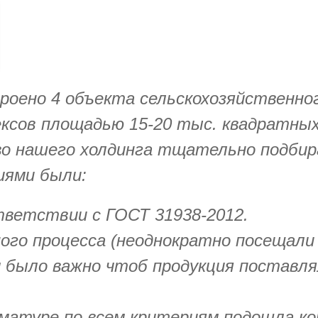
троено 4 объекта сельскохозяйственно
ексов площадью 15-20 тыс. квадратны
во нашего холдинга тщательно подби
иями были:
тветствии с ГОСТ 31938-2012.
ого процесса (неоднократно посещали 
 было важно чтоб продукция поставля
рматуре по всем критериям подошла к