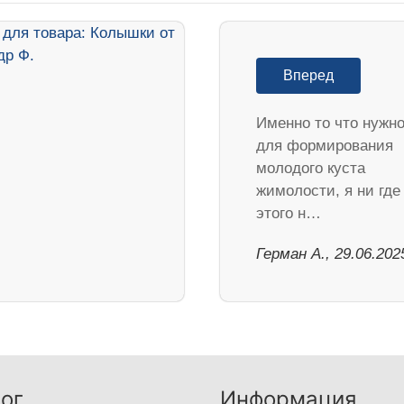
Вперед
Именно то что нужн
для формирования
молодого куста
жимолости, я ни где
этого н…
Герман А., 29.06.202
ог
Информация